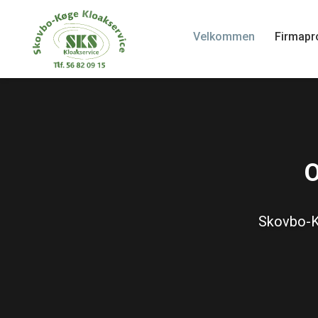
Velkommen
Firmapro
O
Skovbo-Kø