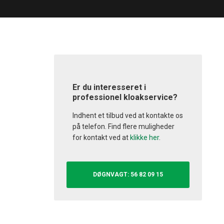
​Er du interesseret i
professionel kloakservice?
Indhent et tilbud ved at kontakte os
på telefon. Find flere muligheder
for kontakt ved at
klikke her
.
​DØGNVAGT: 56 82 09 15