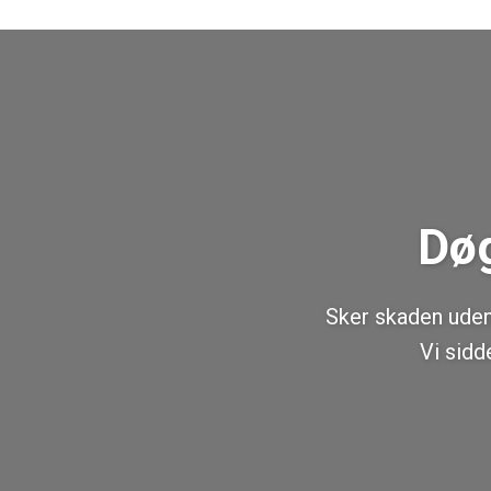
Døg
Sker skaden uden 
Vi sidd