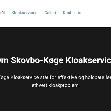
fil
Kloakservices
Galleri
Kontakt os
m Skovbo-Køge Kloakservi
ge Kloakservice står for effektive og holdbare lø
ethvert kloakproblem.​