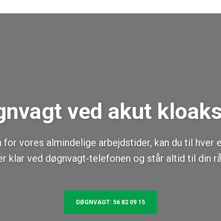
nvagt ved akut kloak
for vores almindelige arbejdstider, kan du til hver en
er klar ved døgnvagt-telefonen og står altid til din r
DØGNVAGT: 56 82 09 15