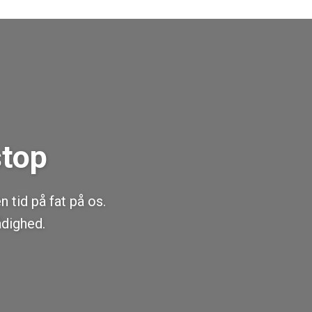
stop
 tid på fat på os.
ådighed.