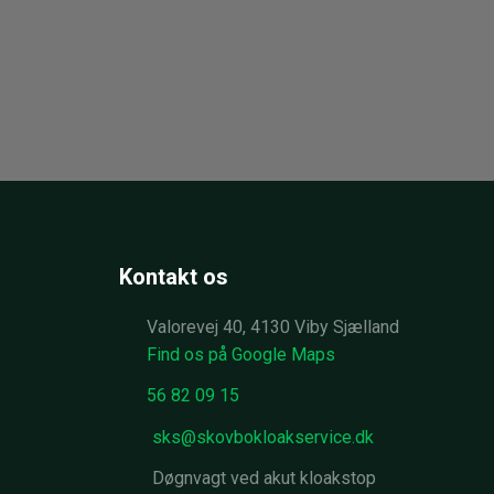
Kontakt os
Valorevej 40, 4130 Viby Sjælland
Find os på Google Maps​
56 82 09 15
sks@skovbokloakservice.dk
Døgnvagt ved akut kloakstop